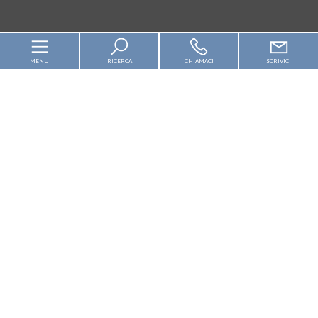
MENU
RICERCA
CHIAMACI
SCRIVICI
Home
Chi siamo
In vendita
In affitto
Servizi