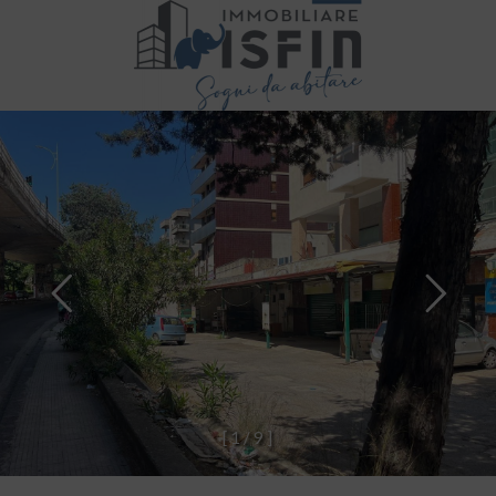
[
1
/
9
]