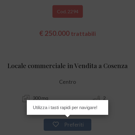
Cod. 2294
€ 250.000
trattabili
Locale commerciale in Vendita a Cosenza
Centro
300 mq
2
Utilizza i tasti rapidi per navigare!
Preferiti