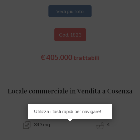
Vedi più foto
Cod. 1823
€ 405.000
trattabili
Locale commerciale in Vendita a Cosenza
Centro
Utilizza i tasti rapidi per navigare!
343 mq
4