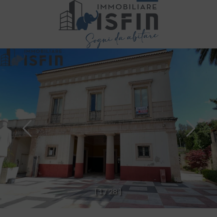
[
1
/
2
8
]