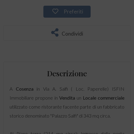
Preferiti
Condividi
Descrizione
A
Cosenza
in Via A. Salfi ( Loc. Paperelle) ISFIN
Immobiliare propone in
Vendita
un
Locale commerciale
utilizzato come ristorante facente parte di un fabbricato
storico denominato "Palazzo Salfi" di 343 mq circa.
Al Piano terra (214 mq circa): Ingresso dalla porta