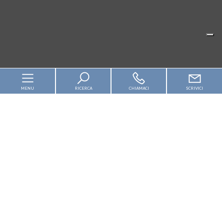
MENU
RICERCA
CHIAMACI
SCRIVICI
Home
Chi siamo
In vendita