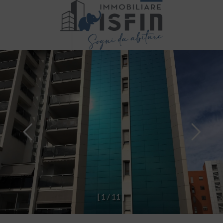
[
1
/
1
1
]