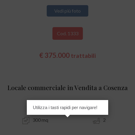
Vedi più foto
Cod. 1333
€ 375.000
trattabili
Locale commerciale in Vendita a Cosenza
Cuturella - Via Popilia - 2 Fiumi
Utilizza i tasti rapidi per navigare!
300 mq
2