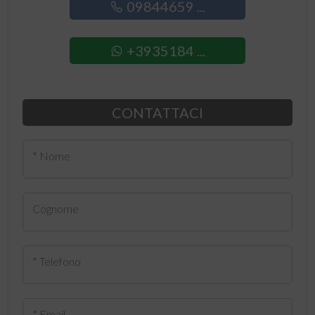
09844659 ...
+3935184 ...
CONTATTACI
* Nome
Cognome
* Telefono
* Email