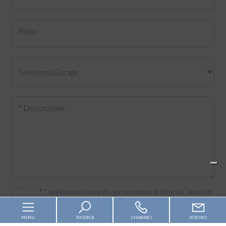
Piano
* Descrizione
*
Compilando ed inviando questo modulo di richiesta, autorizzo
il trattamento dei miei dati personali ai sensi dell'attuale
normativa e confermo di aver preso visione dell'informativa
privacy.
MENU
RICERCA
CHIAMACI
SCRIVICI