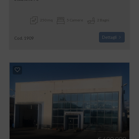
250 mq
5 Camere
2 Bagni
Dettagli
Cod. 1909