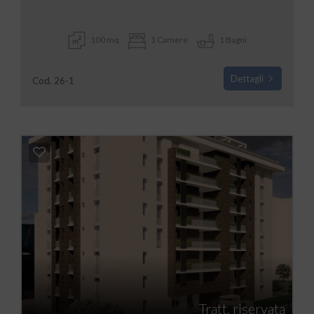
100 mq
1 Camere
1 Bagni
Dettagli
Cod. 26-1
Tratt. riservata