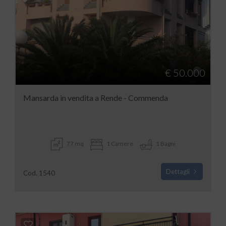
€ 50.000
Mansarda in vendita a Rende - Commenda
77 mq
1 Camere
1 Bagni
Dettagli
Cod. 1540