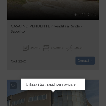
€ 145.000
CASA INDIPENDENTE in vendita a Rende -
Saporito
200 mq
3 Camere
1 Bagni
Dettagli
Cod. 2242
Utilizza i tasti rapidi per navigare!