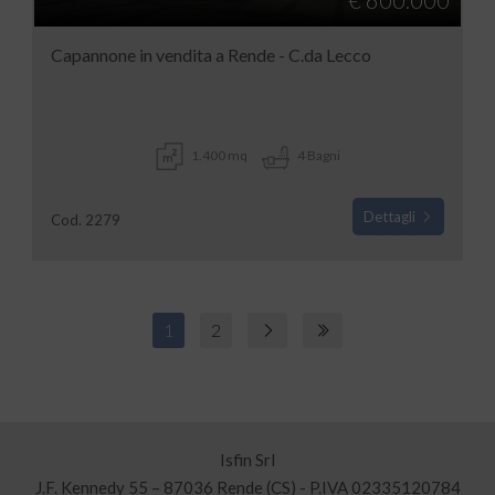
€ 600.000
Capannone in vendita a Rende - C.da Lecco
1.400 mq
4 Bagni
Dettagli
Cod. 2279
1
2
Isfin Srl
J.F. Kennedy 55 – 87036 Rende (CS) - P.IVA 02335120784