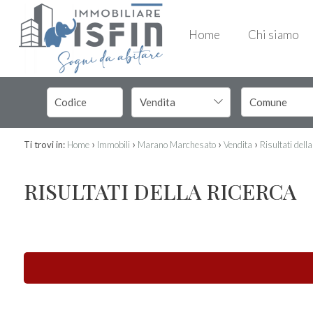
Home
Chi siamo
Vendita
›
›
›
›
Ti trovi in:
Home
Immobili
Marano Marchesato
Vendita
Risultati della
RISULTATI DELLA RICERCA