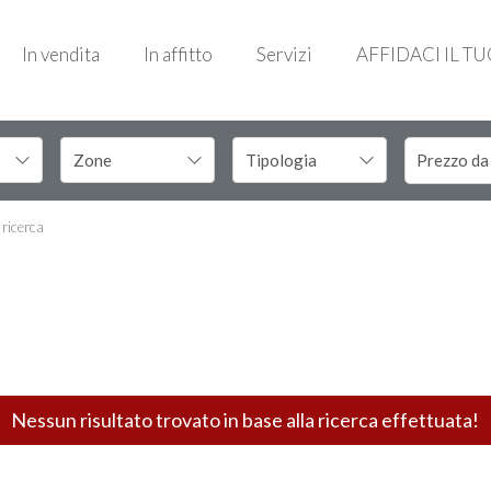
In vendita
In affitto
Servizi
AFFIDACI IL T
 ricerca
Nessun risultato trovato in base alla ricerca effettuata!