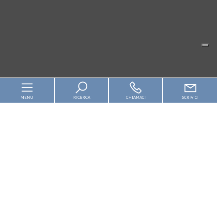
MENU
RICERCA
CHIAMACI
SCRIVICI
Home
Chi siamo
In vendita