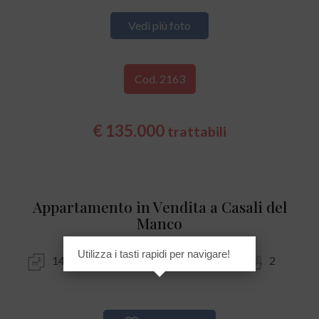
Vedi più foto
Cod. 2163
€ 135.000
trattabili
Appartamento in Vendita a Casali del
Manco
Utilizza i tasti rapidi per navigare!
146 mq
3
2