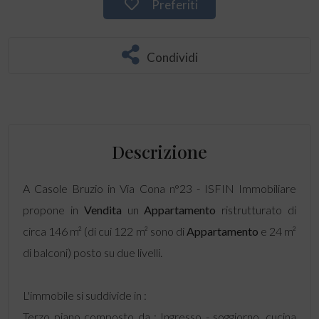
Preferiti
Condividi
Descrizione
A Casole Bruzio in Via Cona n°23 - ISFIN Immobiliare
propone in
Vendita
un
Appartamento
ristrutturato di
circa 146 m² (di cui 122 m² sono di
Appartamento
e 24 m²
di balconi) posto su due livelli.
L'immobile si suddivide in :
Terzo piano composto da : Ingresso - soggiorno, cucina