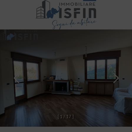
[
1
/
1
7
]