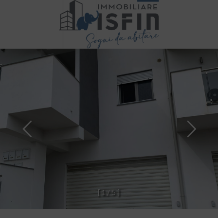
[
1
/
5
]