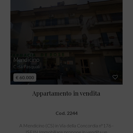
Mendicino
C.da Pasquali
€ 60.000
Appartamento in vendita
Cod. 2244
A Mendicino (CS) in Via della Concordia n°176 -
ISFIN Immobiliare propone in vendita un