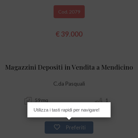
Cod. 2079
€ 39.000
Magazzini Depositi in Vendita a Mendicino
C.da Pasquali
59 mq
1
Utilizza i tasti rapidi per navigare!
Preferiti