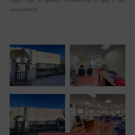
chiami Isfin al numero 0984465958 o visiti il sito
www.isfinsrl.it