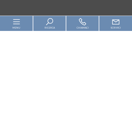
MENU
RICERCA
CHIAMACI
SCRIVICI
Home
Chi siamo
In vendita
In affitto
Servizi