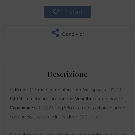
Preferiti
Condividi
Descrizione
A
Rende
(CS) in C/da Cutura alla Via Spagna N° 11 -
ISFIN Immobiliare propone in
Vendita
una porzione di
Capannone
cat. D/7 di mq 590 circa posto al piano primo
con annessa corte esclusiva di mq 130 circa.
L'immobile accessibile dal piano terra tramite vano scale