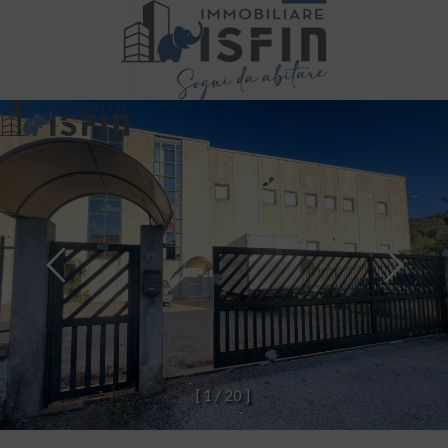
[
1
/
2
0
]