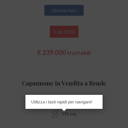
Vedi più foto
Cod. 2013
€ 239.000
trattabili
Capannone in Vendita a Rende
C.da Cutura/Ex Stazione FS
Utilizza i tasti rapidi per navigare!
591 mq