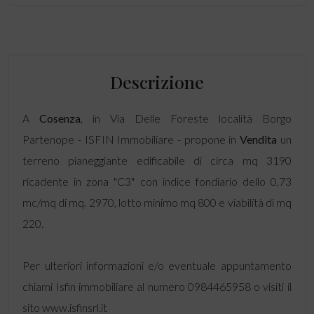
Descrizione
A
Cosenza
, in Via Delle Foreste località Borgo
Partenope - ISFIN Immobiliare - propone in
Vendita
un
terreno pianeggiante edificabile di circa mq 3190
ricadente in zona "C3" con indice fondiario dello 0,73
mc/mq di mq. 2970, lotto minimo mq 800 e viabilità di mq
220.
Per ulteriori informazioni e/o eventuale appuntamento
chiami Isfin immobiliare al numero 0984465958 o visiti il
sito www.isfinsrl.it