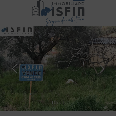
[
1
/
5
]