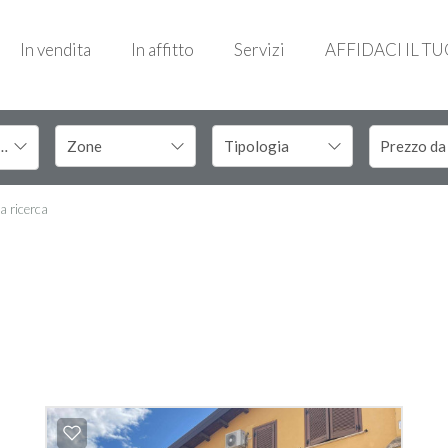
In vendita
In affitto
Servizi
AFFIDACI IL T
Pietro in Guarano
la ricerca