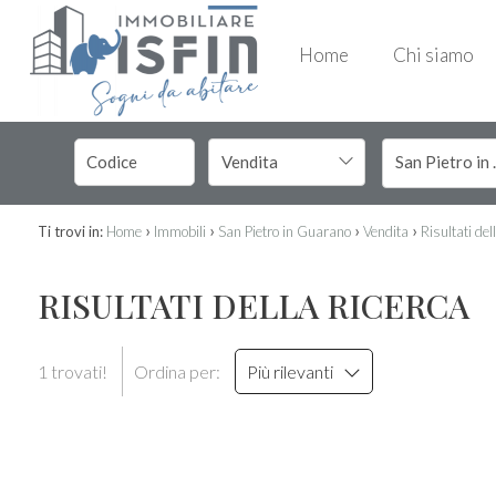
Home
Chi siamo
Vendita
San 
›
›
›
›
Ti trovi in:
Home
Immobili
San Pietro in Guarano
Vendita
Risultati del
RISULTATI DELLA RICERCA
1 trovati!
Ordina per:
Più rilevanti