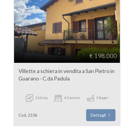
€ 198.000
Villette a schiera in vendita a San Pietro in
Guarano - C.da Padula
310 mq
4 Camere
3 Bagni
Dettagli
Cod. 2106