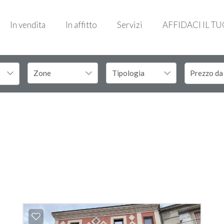
In vendita
In affitto
Servizi
AFFIDACI IL T