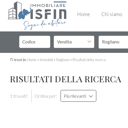
Home
Chi siamo
Vendita
Rogliano
›
›
›
Ti trovi in:
Home
Immobili
Rogliano
Risultati della ricerca
RISULTATI DELLA RICERCA
1 trovati!
Ordina per:
Più rilevanti