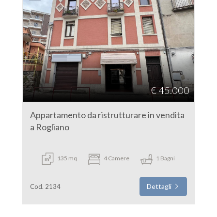
€ 45.000
Appartamento da ristrutturare in vendita
a Rogliano
135 mq
4 Camere
1 Bagni
Dettagli
Cod. 2134